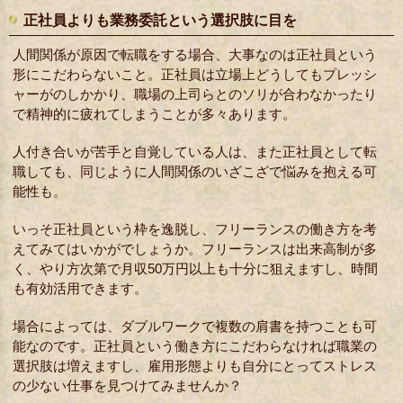
正社員よりも業務委託という選択肢に目を
人間関係が原因で転職をする場合、大事なのは正社員という
形にこだわらないこと。正社員は立場上どうしてもプレッシ
ャーがのしかかり、職場の上司らとのソリが合わなかったり
で精神的に疲れてしまうことが多々あります。
人付き合いが苦手と自覚している人は、また正社員として転
職しても、同じように人間関係のいざこざで悩みを抱える可
能性も。
いっそ正社員という枠を逸脱し、フリーランスの働き方を考
えてみてはいかがでしょうか。フリーランスは出来高制が多
く、やり方次第で月収50万円以上も十分に狙えますし、時間
も有効活用できます。
場合によっては、ダブルワークで複数の肩書を持つことも可
能なのです。正社員という働き方にこだわらなければ職業の
選択肢は増えますし、雇用形態よりも自分にとってストレス
の少ない仕事を見つけてみませんか？