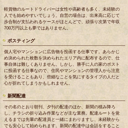
軽貨物のルートドライバーは女性や高齢者も多く、未経験の
人でも始めやすいでしょう。自営の場合は、出来高に応じて
歩合制が支払われるケースがほとんどで、頑張り次第で年収
700万円以上も夢ではありません。
ポスティング
個人宅やマンションに広告物を投函する仕事です。あらかじ
め決められた枚数を決められたエリア内に配布するので、仕
事自体は難しくありません。しかし、勝手に人の家のポスト
に投函する仕事なので、住民やマンションの管理人から注意
を受けることもあり、些細なことを気にするタイプの人だと
心が折れてしまうかもしれません。
新聞配達
その名のとおり朝刊、夕刊の配達のほか、新聞の積み降ろ
し、チラシの折り込み作業などが主な業務。配達ルートを覚
えるまでは先輩の配達員と一緒にまわりますし、未経験から
でも安心して始められます。新聞の配達中は会話をすること