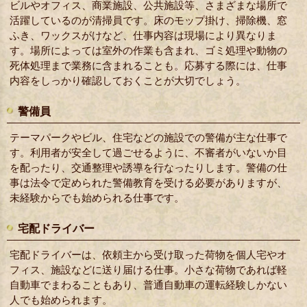
ビルやオフィス、商業施設、公共施設等、さまざまな場所で
活躍しているのが清掃員です。床のモップ掛け、掃除機、窓
ふき、ワックスがけなど、仕事内容は現場により異なりま
す。場所によっては室外の作業も含まれ、ゴミ処理や動物の
死体処理まで業務に含まれることも。応募する際には、仕事
内容をしっかり確認しておくことが大切でしょう。
警備員
テーマパークやビル、住宅などの施設での警備が主な仕事で
す。利用者が安全して過ごせるように、不審者がいないか目
を配ったり、交通整理や誘導を行なったりします。警備の仕
事は法令で定められた警備教育を受ける必要がありますが、
未経験からでも始められる仕事です。
宅配ドライバー
宅配ドライバーは、依頼主から受け取った荷物を個人宅やオ
フィス、施設などに送り届ける仕事。小さな荷物であれば軽
自動車でまわることもあり、普通自動車の運転経験しかない
人でも始められます。