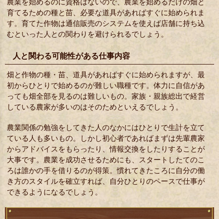
農業を始めるのに資格はないので、農業を始めるだけの畑と
育てるための種と苗、必要な道具があればすぐに始められま
す。育てた作物は通信販売のシステムを使えば店舗に持ち込
むといった人との関わりを避けられるでしょう。
人と関わる可能性がある仕事内容
畑と作物の種・苗、道具があればすぐに始められますが、最
初からひとりで始めるのが難しい職種です。体力に自信があ
っても畑全部を見るのは難しいもの。家族・親族総出で経営
している農家が多いのはそのためといえるでしょう。
農業関係の勉強をしてきた人のなかにはひとりで生計を立て
ている人も多いもの。しかし初心者であればまずは先輩農家
からアドバイスをもらったり、情報交換をしたりすることが
大事です。農業を成功させるためにも、スタートしたてのこ
ろは誰かの手を借りるのが得策。慣れてきたころに自分の働
き方のスタイルを確立すれば、自分ひとりのペースで仕事が
できるようになるでしょう。